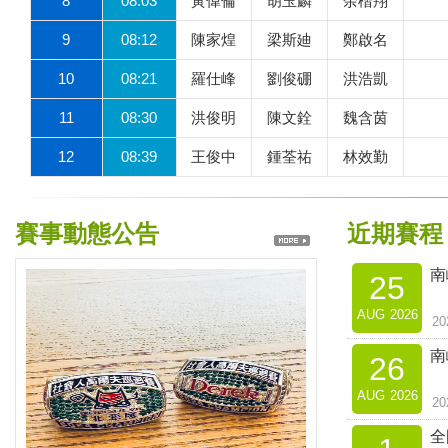
8
08:03
黃偉倫
胡玉麟
余楷翔
9
08:12
陳家煌
梁斯廸
鄭啟名
10
08:21
羅仕峰
劉俊硼
洪浩凱
11
08:30
洪俊明
陳文銓
魏含茵
12
08:39
王俊中
鍾荃祐
林效勤
賽事動態公告
近期賽程
南
25
AUG
2026
2
南
26
AUG
2026
2
全