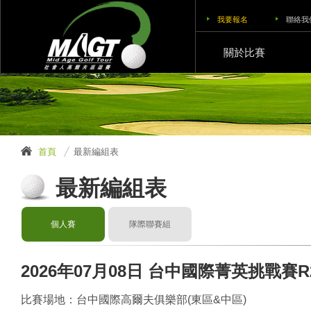
我要報名
聯絡我
關於比賽
首頁
最新編組表
最新編組表
個人賽
隊際聯賽組
2026年07月08日 台中國際菁英挑戰賽R
比賽場地：台中國際高爾夫俱樂部(東區&中區)