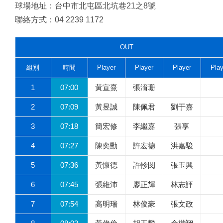
球場地址：台中市北屯區北坑巷21之8號
聯絡方式：04 2239 1172
OUT
組別
時間
Player
Player
Player
Play
1
07:00
黃宣熹
張淯珊
2
07:09
黃昱誠
陳佩君
劉于嘉
3
07:18
簡宏修
李繼嘉
張享
4
07:27
陳奕勳
許宏德
洪嘉駿
5
07:36
黃懷德
許軫閔
張玉興
6
07:45
張維沛
廖正輝
林志評
7
07:54
高明瑞
林俊豪
張文政