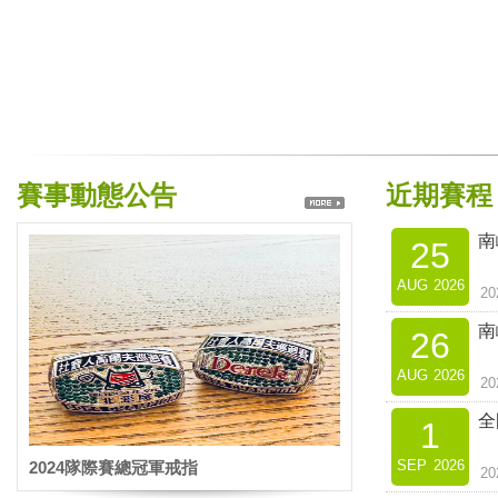
賽事動態公告
近期賽程
南
25
AUG
2026
2
南
26
AUG
2026
2
全
1
SEP
2026
2024隊際賽總冠軍戒指
2