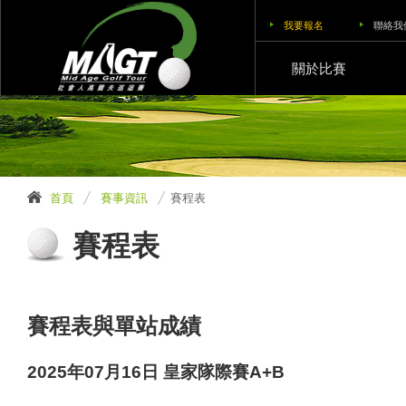
我要報名
聯絡我
關於比賽
首頁
賽事資訊
賽程表
賽程表
賽程表與單站成績
2025年07月16日 皇家隊際賽A+B