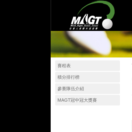
賽程表
積分排行榜
參賽隊伍介紹
MAGT冠中冠大獎賽