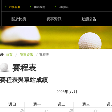
我要報名
聯絡我們
23+排名
關於比賽
賽事資訊
動態公告
首頁
賽事資訊
賽程表
賽程表
賽程表與單站成績