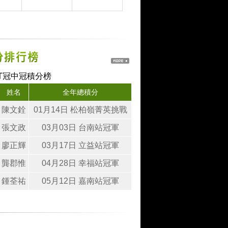
GT冠中冠積分榜
姓名
全年總積分
陳文銓
01月14日 松柏嶺菁英挑戰
張文政
03月03日 台南站冠軍
廖正輝
03月17日 立益站冠軍
龔郡惟
04月28日 幸福站冠軍
鍾荃祐
05月12日 嘉南站冠軍