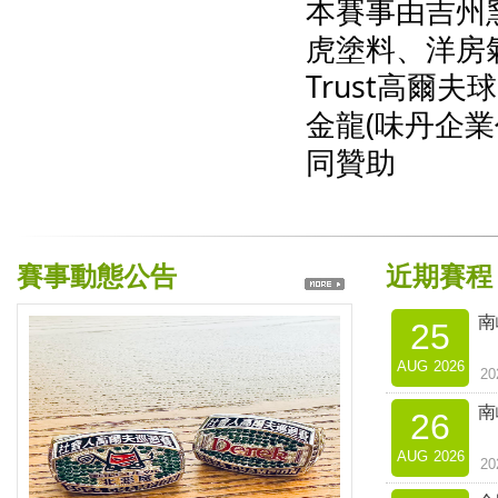
本賽事由吉州窯、
虎塗料、洋房氣
Trust高爾
金龍(味丹企業
同贊助
賽事動態公告
近期賽程
南
25
AUG
2026
2
南
26
AUG
2026
2