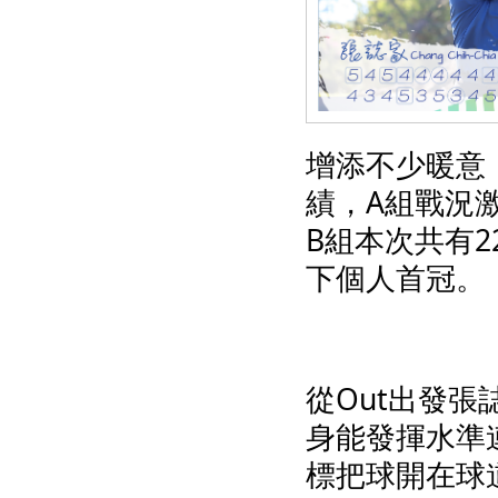
增添不少暖意
績，A組戰況
B組本次共有
下個人首冠。
從Out出發
身能發揮水準
標把球開在球