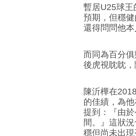
暫居U25球
預期，但穩健
還得問問他本
而同為百分俱
後虎視眈眈，
陳沂樺在20
的佳績，為他
提到：『由於
間。』這狀況
穩但尚未出現