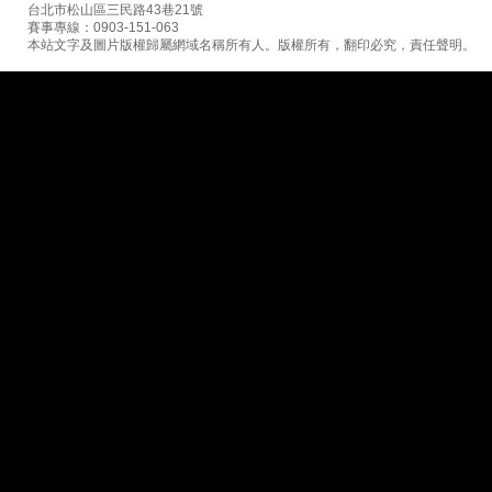
台北市松山區三民路43巷21號
賽事專線：0903-151-063
本站文字及圖片版權歸屬網域名稱所有人。版權所有，翻印必究，責任聲明。