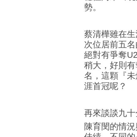
勢。
蔡清樺雖在生
次位居前五名
絕對有爭奪U
稍大，好則有
名，這顆『未
涯首冠呢？
再來談談九十
陳育閔的情況
佳績，不同的