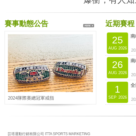
賽事動態公告
近期賽程
南
25
AUG
2026
2
南
26
AUG
2026
2
全
1
SEP
2026
2024隊際賽總冠軍戒指
2
苡塔運動行銷有限公司 ITTA SPORTS MARKETING