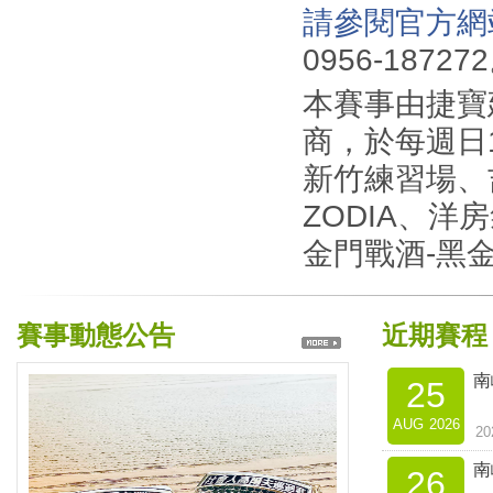
請參閱官方網站ww
0956-18727
本賽事由捷寶
商，於每週日
新竹練習場、吉
ZODIA、
金門戰酒-黑金
賽事動態公告
近期賽程
南
25
AUG
2026
2
南
26