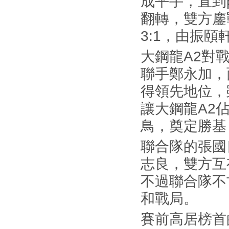
成平手，直到p
翻轉，雙方鏖
3:1，由振頤
大鋼龍A2對
聯手鄭永加，
得領先地位，
讓大鋼龍A2佔
鳥，奠定勝基
聯合隊的張國
志良，雙方互
不過聯合隊不甘
和戰局。
賽前高居榜首