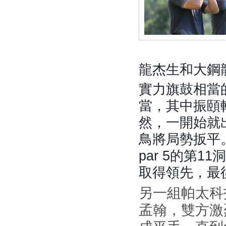
龍杰生和大鋼
實力旗鼓相當
當，其中振頤
然，一開始就
鳥將局勢扳平
par 5的第
取得領先，最
另一組帕太科
孟翰，雙方激