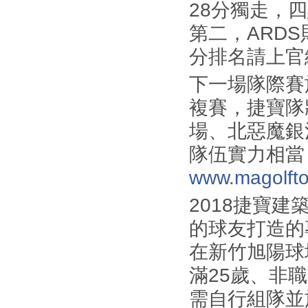
28分獨走，
第二，ARD
分排名請上官網w
下一場隊際賽於
複賽，捷寶隊
場、北惡魔銀河
隊伍實力相當
www.magolfto
2018捷寶
的球友打造的
在新竹旭陽球
滿25歲、非
需自行組隊並