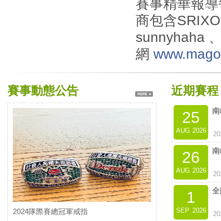
賽事精華報導
商包含SRI
sunnyhah
網
www.magol
賽事動態公告
近期賽程
南
25
AUG
2026
2
南
26
AUG
2026
2
全
1
SEP
2026
2024隊際賽總冠軍戒指
2