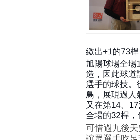
繳出+1的73
旭陽球場全場1
造，因此球道
選手的球技。
鳥，展現過人氣
又在第14、1
全場的32桿，
可惜過九後天
讓眾選手吃足苦