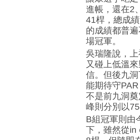
進帳，還在2、
41桿，總成
的成績都普遍
場冠軍。
吳瑞隆說，上
又碰上低溫來
信。但後九洞
能期待守PAR
不是前九洞奠
峰則分別以7
B組冠軍則由
下，雖然從in